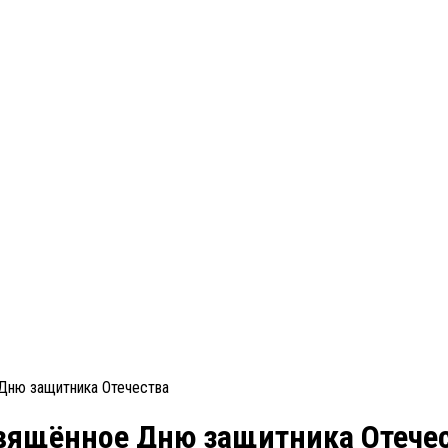
Дню защитника Отечества
вящённое Дню защитника Отече