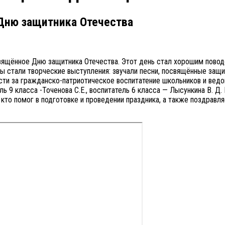
Дню защитника Отечества
вящённое Дню защитника Отечества. Этот день стал хорошим повод
мы стали творческие выступления: звучали песни, посвящённые защ
сти за гражданско-патриотическое воспитатение школьников и вед
ель 9 класса -Точенова С.Е., воспитатель 6 класса — Лысункина В. 
, кто помог в подготовке и проведении праздника, а также поздрав