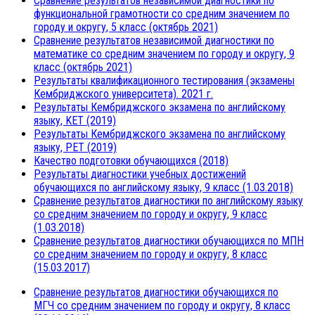
Сравнение результатов независимой диагностики по
функциональной грамотности со средним значением по
городу и округу, 5 класс (октябрь 2021)
Сравнение результатов независимой диагностики по
математике со средним значением по городу и округу, 9
класс (октябрь 2021)
Результаты квалификационного тестирования (экзамены
Кембриджского университета). 2021 г.
Результаты Кембриджского экзамена по английскому
языку, KET (2019)
Результаты Кембриджского экзамена по английскому
языку, PET (2019)
Качество подготовки обучающихся (2018)
Результаты диагностики учебных достижений
обучающихся по английскому языку, 9 класс (1.03.2018)
Сравнение результатов диагностики по английскому языку
со средним значением по городу и округу, 9 класс
(1.03.2018)
Сравнение результатов диагностики обучающихся по МПН
со средним значением по городу и округу, 8 класс
(15.03.2017)
Сравнение результатов диагностики обучающихся по
МГЧ со средним значением по городу и округу, 8 класс