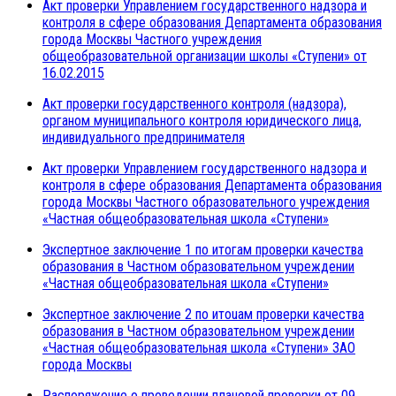
Акт проверки Управлением государственного надзора и
контроля в сфере образования Департамента образования
города Москвы Частного учреждения
общеобразовательной организации школы «Ступени» от
16.02.2015
Акт проверки государственного контроля (надзора),
органом муниципального контроля юридического лица,
индивидуального предпринимателя
Акт проверки Управлением государственного надзора и
контроля в сфере образования Департамента образования
города Москвы Частного образовательного учреждения
«Частная общеобразовательная школа «Ступени»
Экспертное заключение 1 по итогам проверки качества
образования в Частном образовательном учреждении
«Частная общеобразовательная школа «Ступени»
Экспертное заключение 2 по итоuам проверки качества
образования в Частном образовательном учреждении
«Частная общеобразовательная школа «Ступени» ЗАО
города Москвы
Распоряжение о проведении плановой проверки от 09